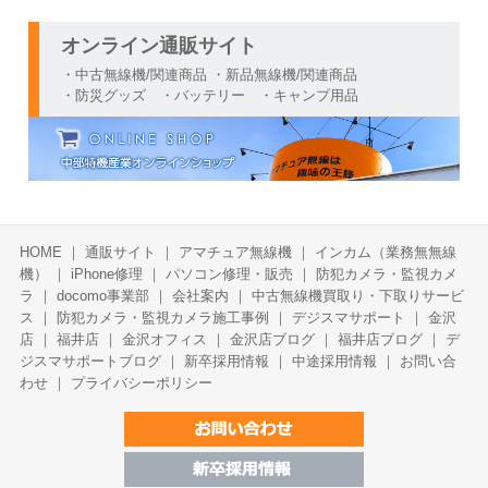
オンライン通販サイト
・中古無線機/関連商品 ・新品無線機/関連商品
・防災グッズ ・バッテリー ・キャンプ用品
HOME
｜
通販サイト
｜
アマチュア無線機
｜
インカム（業務無無線
機）
｜
iPhone修理
｜
パソコン修理・販売
｜
防犯カメラ・監視カメ
ラ
｜
docomo事業部
｜
会社案内
｜
中古無線機買取り・下取りサービ
ス
｜
防犯カメラ・監視カメラ施工事例
｜
デジスマサポート
｜
金沢
店
｜
福井店
｜
金沢オフィス
｜
金沢店ブログ
｜
福井店ブログ
｜
デ
ジスマサポートブログ
｜
新卒採用情報
｜
中途採用情報
｜
お問い合
わせ
｜
プライバシーポリシー